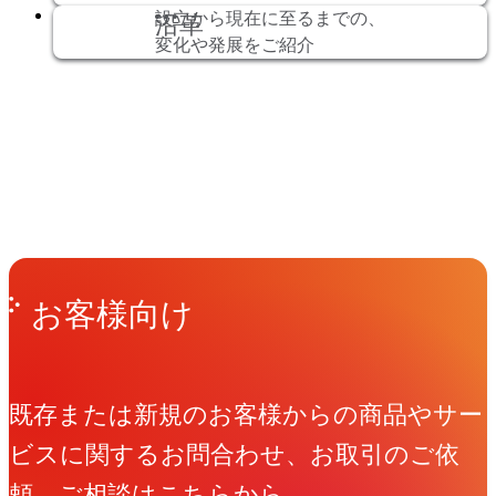
設立から現在に至るまでの、
沿革
変化や発展をご紹介
Get in Touch
お問い合わせ
お客様向け
既存または新規のお客様からの商品やサー
ビスに関するお問合わせ、お取引のご依
頼、ご相談はこちらから。